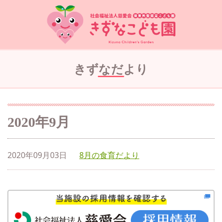
きずなだより
2020年9月
2020年09月03日
8月の食育だより