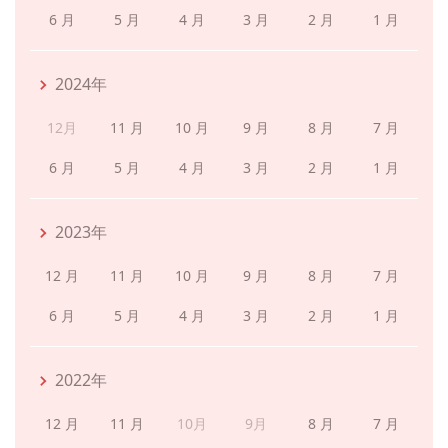
6 月
5 月
4 月
3 月
2 月
1 月
2024年
12月
11 月
10 月
9 月
8 月
7 月
6 月
5 月
4 月
3 月
2 月
1 月
2023年
12 月
11 月
10 月
9 月
8 月
7 月
6 月
5 月
4 月
3 月
2 月
1 月
2022年
12 月
11 月
10月
9月
8 月
7 月