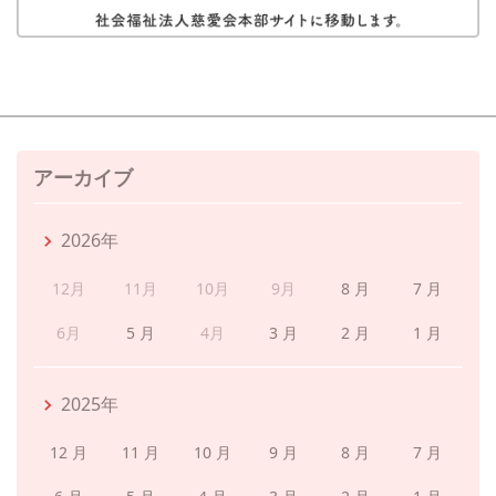
アーカイブ
2026年
12月
11月
10月
9月
8 月
7 月
6月
5 月
4月
3 月
2 月
1 月
2025年
12 月
11 月
10 月
9 月
8 月
7 月