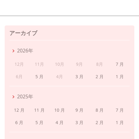
アーカイブ
2026年
12月
11月
10月
9月
8月
7 月
6月
5 月
4月
3 月
2 月
1 月
2025年
12 月
11 月
10 月
9 月
8 月
7 月
6 月
5 月
4 月
3 月
2 月
1 月