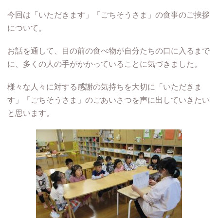
今回は「いただきます」「ごちそうさま」の食事のご挨拶
について。
お話を通して、目の前の食べ物が自分たちの口に入るまで
に、多くの人の手がかかっていることに気づきました。
様々な人々に対する感謝の気持ちを大切に「いただきま
す」「ごちそうさま」のごあいさつを声に出していきたい
と思います。