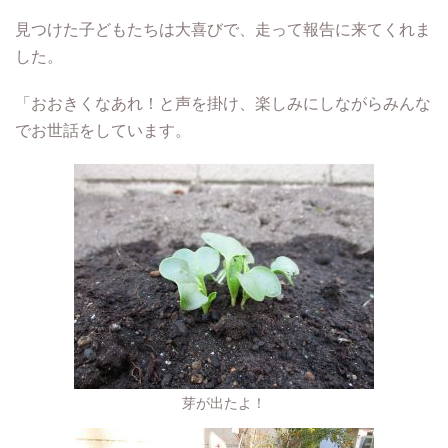
見つけた子どもたちは大喜びで、走って報告に来てくれま
した。
「おおきくなあれ！と声を掛け、楽しみにしながらみんな
でお世話をしています。
芽が出たよ！