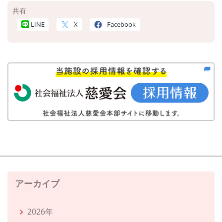
共有:
LINE
X
Facebook
アーカイブ
2026年