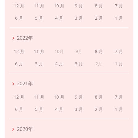
12 月
11 月
10 月
9 月
8 月
7 月
6 月
5 月
4 月
3 月
2 月
1 月
2022年
12 月
11 月
10月
9月
8 月
7 月
6 月
5 月
4 月
3 月
2月
1 月
2021年
12 月
11 月
10 月
9 月
8 月
7 月
6 月
5 月
4 月
3 月
2 月
1 月
2020年