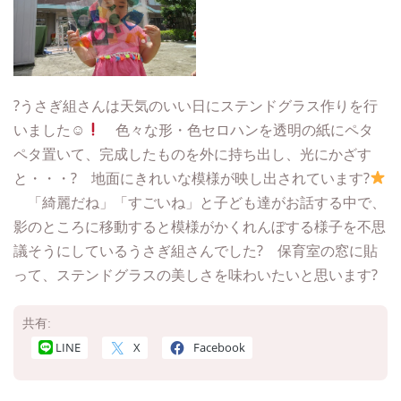
?うさぎ組さんは天気のいい日にステンドグラス作りを行
いました☺
色々な形・色セロハンを透明の紙にペタ
ペタ置いて、完成したものを外に持ち出し、光にかざす
と・・・? 地面にきれいな模様が映し出されています?
「綺麗だね」「すごいね」と子ども達がお話する中で、
影のところに移動すると模様がかくれんぼする様子を不思
議そうにしているうさぎ組さんでした? 保育室の窓に貼
って、ステンドグラスの美しさを味わいたいと思います?
共有:
LINE
X
Facebook