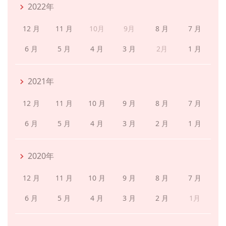
2022年
12 月
11 月
10月
9月
8 月
7 月
6 月
5 月
4 月
3 月
2月
1 月
2021年
12 月
11 月
10 月
9 月
8 月
7 月
6 月
5 月
4 月
3 月
2 月
1 月
2020年
12 月
11 月
10 月
9 月
8 月
7 月
6 月
5 月
4 月
3 月
2 月
1月