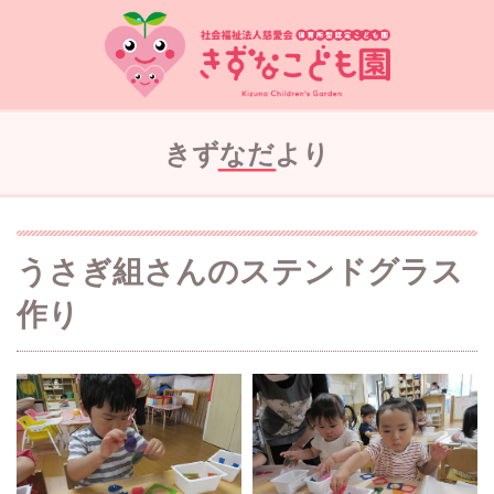
きずなだより
うさぎ組さんのステンドグラス
作り