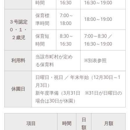
時間
16:30
16:30～19:00
保育標
7:00～
18:00～19:00
３号認定
準時間
18:00
０・１・
保育短
8:30～
7:00～8:30 ／
２歳児
時間
16:30
16:30～19:00
当該市町村が定め
利用料
※別表参照
る保育料
日曜日・祝日 ／ 年末年始（12月30日～1
月3日）
休園日
新年度準備（3月31日 ※31日が日曜日の
場合は30日が休園）
日
項目
時間
月額
額