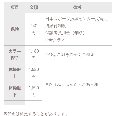
項目
金額
備考
日本スポーツ振興センター災害共
240
済給付制度
保険
円
保護者負担金（年額）
※全クラス
カラ―
1,180
※ひよこ組をのぞく全園児
帽子
円
体操服
1,650
上
円
※きりん・ぱんだ・こあら組
体操服
1,650
下
円
※代金は変更することがあります。