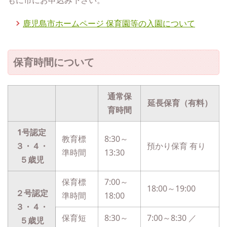
もに市にお申込み下さい。
鹿児島市ホームページ 保育園等の入園について
保育時間について
通常保
延長保育（有料）
育時間
1号認定
教育標
8:30～
３・４・
預かり保育 有り
準時間
13:30
５歳児
保育標
7:00～
18:00～19:00
２号認定
準時間
18:00
３・４・
保育短
8:30～
7:00～8:30 ／
５歳児